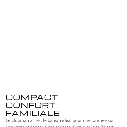
6.20 mètres 
Largeur
2.50 mètres
Réservoir
110 litres
Capacité
12 personnes
Tirant d’eau
0.30 mètres
Puissance max 
1x 250ch
COMPACT
CONFORT
FAMILIALE
Le Clubman 21 est le bateau idéal pour une journée sur 