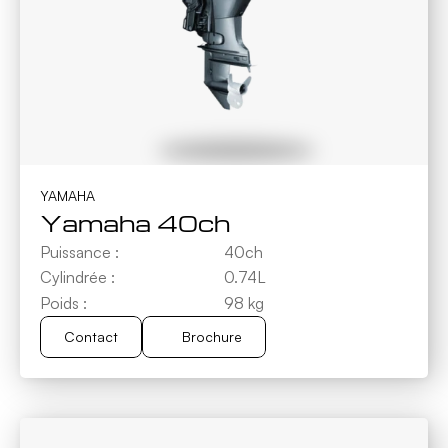
YAMAHA
Yamaha 40ch
Puissance :
40ch
Cylindrée :
0.74L
Poids :
98 kg
Contact
Brochure
Brochure
Contact