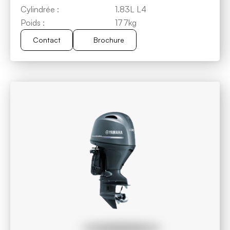
Cylindrée :
1.83L L4
Poids :
177kg
Contact
Brochure
Brochure
Contact