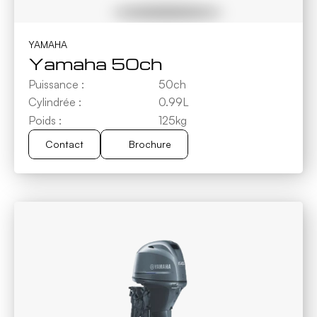
YAMAHA
Yamaha 50ch
Puissance :
50ch
Cylindrée :
0.99L
Poids :
125kg
Contact
Brochure
Brochure
Contact