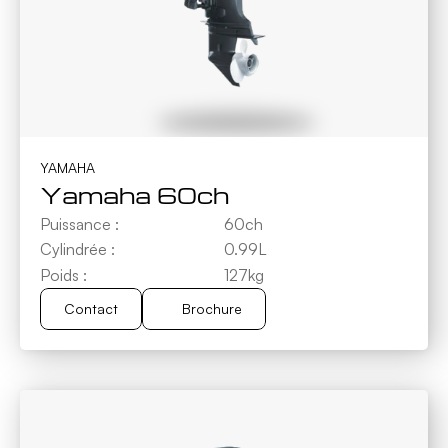
YAMAHA
Yamaha 60ch
Puissance :
60ch
Cylindrée :
0.99L
Poids :
127kg
Contact
Brochure
Brochure
Contact