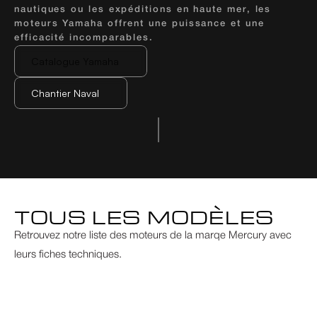
nautiques ou les expéditions en haute mer, les 
moteurs Yamaha offrent une puissance et une 
efficacité incomparables.
Catalogue Yamaha
Chantier Naval
Catalogue Yamaha
Chantier Naval
TOUS LES MODÈLES
Retrouvez notre liste des moteurs de la marqe Mercury avec 
leurs fiches techniques.