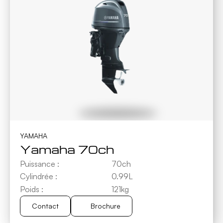
YAMAHA
Yamaha 70ch
Puissance :
70ch
Cylindrée :
0.99L
Poids :
121kg
Contact
Brochure
Brochure
Contact