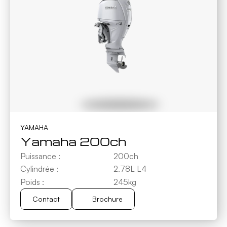
BATEAUX EN STOCK
LOCATION DE BATEAU
MOTORISATIONS
CHANTIER NAVAL
A PROPOS
CONTACT
METEO
YAMAHA
Yamaha 200ch
Puissance :
200ch
Cylindrée :
2.78L L4
Poids :
245kg
Contact
Brochure
Brochure
Contact