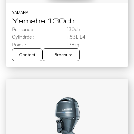
YAMAHA
Yamaha 130ch
Puissance :
130ch
Cylindrée :
1.83L L4
Poids :
178kg
Contact
Brochure
Brochure
Contact