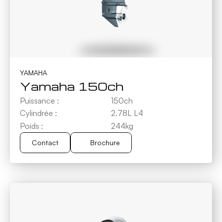
YAMAHA
Yamaha 150ch
Puissance :
150ch
Cylindrée :
2.78L L4
Poids :
244kg
Contact
Brochure
Brochure
Contact
ACCUEIL
BATEAUX NEUFS