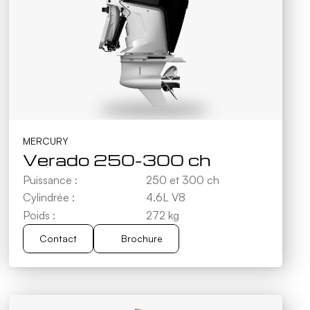
MERCURY
Verado 250-300 ch
Puissance :
250 et 300 ch
Cylindrée :
4.6L V8
Poids :
272 kg
Contact
Brochure
Brochure
Contact