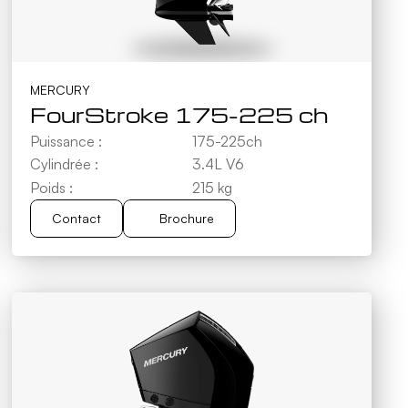
MERCURY
FourStroke 175-225 ch
Puissance :
175-225ch
Cylindrée :
3.4L V6
Poids :
215 kg
Contact
Brochure
Brochure
Contact