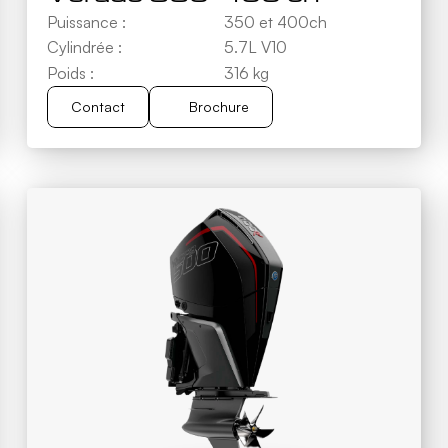
Puissance :
350 et 400ch
Cylindrée :
5.7L V10
Poids :
316 kg
Contact
Brochure
Brochure
Contact