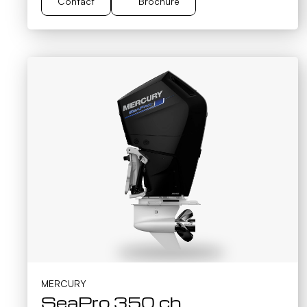
Contact
Brochure
Brochure
Contact
MERCURY
SeaPro 350 ch