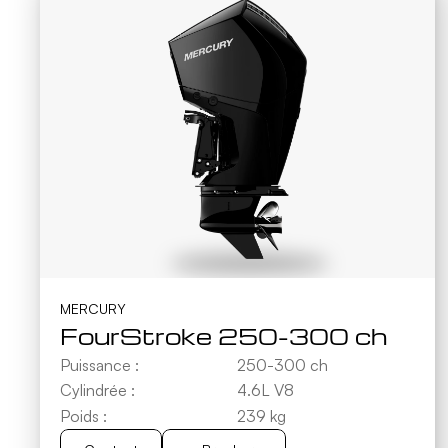
MERCURY
FourStroke 250-300 ch
Puissance :
250-300 ch
Cylindrée :
4.6L V8
Poids :
239 kg