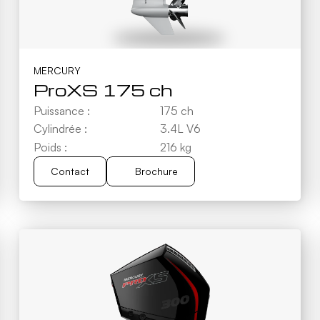
MERCURY
ProXS 175 ch
Puissance :
175 ch
Cylindrée :
3.4L V6
Poids :
216 kg
Contact
Brochure
Brochure
Contact