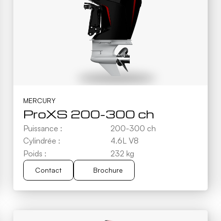
MERCURY
ProXS 200-300 ch
Puissance :
200-300 ch
Cylindrée :
4.6L V8
Poids :
232 kg
Contact
Brochure
Brochure
Contact