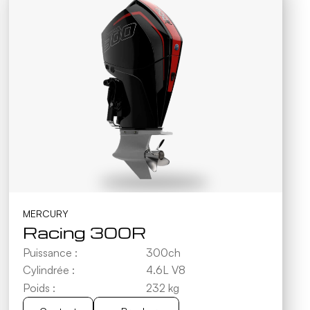
MERCURY
Racing 300R
Puissance :
300ch
Cylindrée :
4.6L V8
Poids :
232 kg