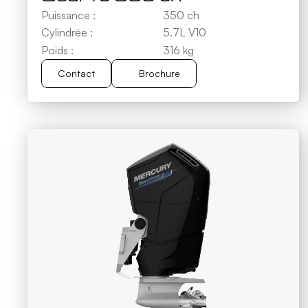
Puissance :
350 ch
Cylindrée :
5.7L V10
Poids :
316 kg
Contact
Brochure
Brochure
Contact