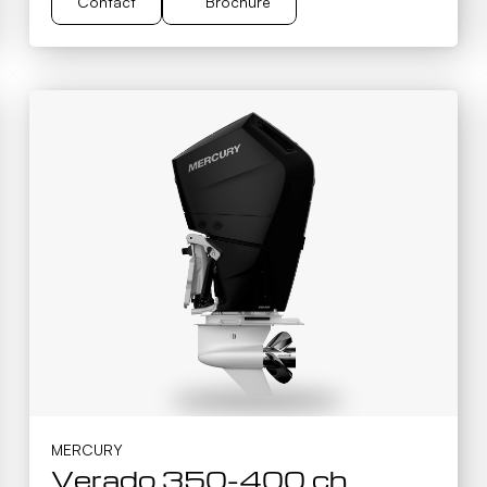
Contact
Brochure
Brochure
Contact
MERCURY
Verado 350-400 ch