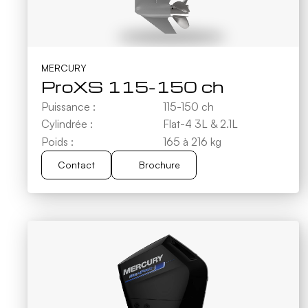
MERCURY
ProXS 115-150 ch
Puissance :
115-150 ch
Cylindrée :
Flat-4 3L & 2.1L
Poids :
165 à 216 kg
Contact
Brochure
Brochure
Contact