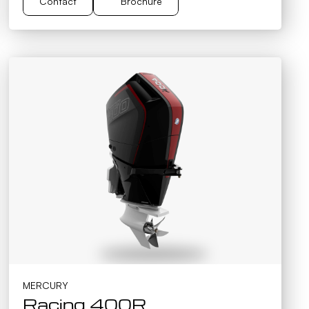
Contact
Brochure
Brochure
Contact
MERCURY
Racing 400R