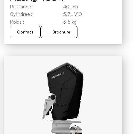
Puissance :
400ch
Cylindrée :
5.7L V10
Poids :
315 kg
Contact
Brochure
Brochure
Contact