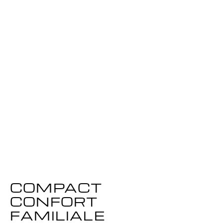
7.01 mètres 
Largeur
2.77 mètres
Réservoir
210 litres
Capacité
14 personnes
Tirant d’eau
0.47 mètres
Puissance max 
1x 250ch
COMPACT
CONFORT
FAMILIALE