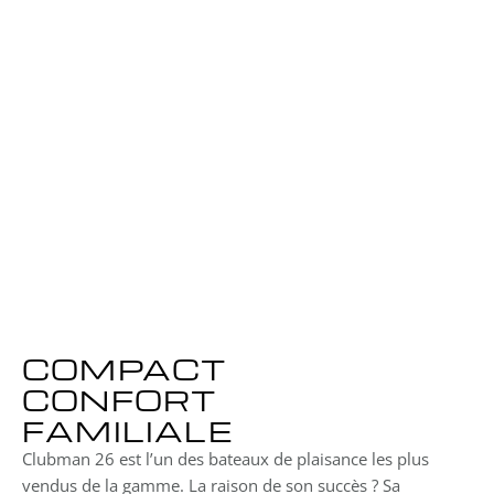
7.93 mètres 
Largeur
2.99 mètres
Réservoir
380 litres
Capacité
22 personnes
Tirant d’eau
0.46 mètres
Puissance max 
1x 300ch
COMPACT
CONFORT
FAMILIALE
Clubman 26 est l’un des bateaux de plaisance les plus 
vendus de la gamme. La raison de son succès ? Sa 