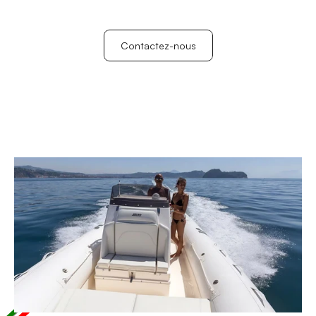
BATEAUX EN STOCK
LOCATION DE BATEAU
Contactez-nous
MOTORISATIONS
Contactez-nous
CHANTIER NAVAL
A PROPOS
CONTACT
METEO
FABRIQUÉS EN ITALIE 