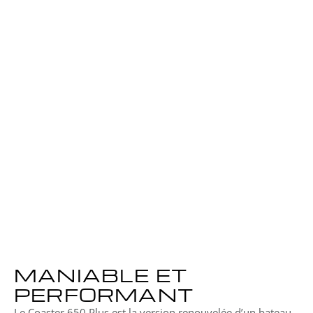
6.90 mètres 
Largeur
2.49 mètres
Réservoir
165 litres
Capacité
12 personnes
Tirant d’eau
0.30 mètres
Puissance max 
1x 200ch
MANIABLE ET 
PERFORMANT
Le Coaster 650 Plus est la version renouvelée d’un bateau 