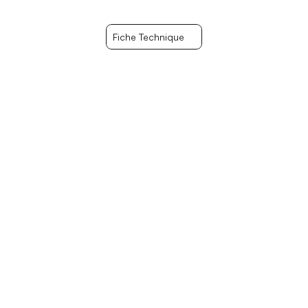
Fiche Technique
Fiche Technique
8.19 Mètres 
Largeur
3 Mètres
Réservoir
245 Litres
Capacité
16 Personnes
Tirant d’eau
0.4 Mètres