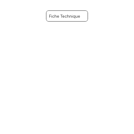
Fiche Technique
Fiche Technique
15 mètres 
Largeur
4.50 mètres
Réservoir
1440 litres
Capacité
30 personnes
Tirant d’eau
0.7 mètres