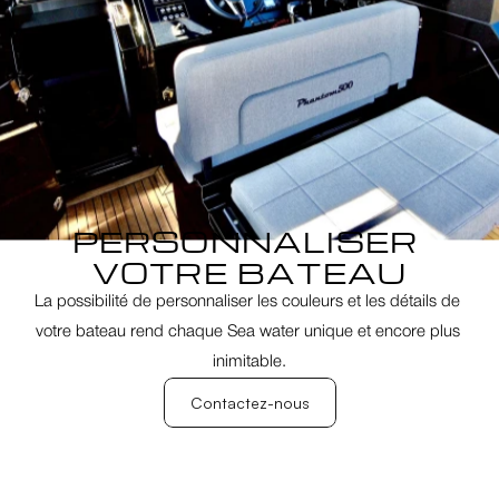
ACCUEIL
BATEAUX NEUFS
BATEAUX EN STOCK
LOCATION DE BATEAU
MOTORISATIONS
CHANTIER NAVAL
PERSONNALISER 
A PROPOS
VOTRE BATEAU
CONTACT
La possibilité de personnaliser les couleurs et les détails de 
METEO
votre bateau rend chaque Sea water unique et encore plus 
inimitable.
Contactez-nous
Contactez-nous